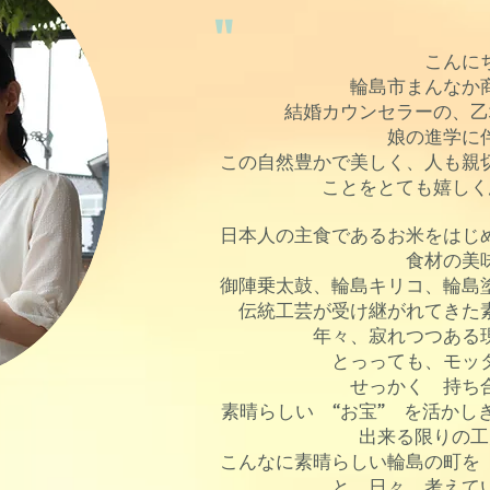
"
こんに
輪島市まんなか
結婚カウンセラーの、乙
娘の進学に
この自然豊かで美しく、人も親
ことをとても嬉しく
日本人の主食であるお米をはじ
食材の美
御陣乗太鼓、輪島キリコ、輪島
伝統工芸が受け継がれてきた
年々、寂れつつある
とっっても、モッ
せっかく 持ち
素晴らしい “お宝” を活かし
出来る限りの工
こんなに素晴らしい輪島の町を
と、日々、考えて