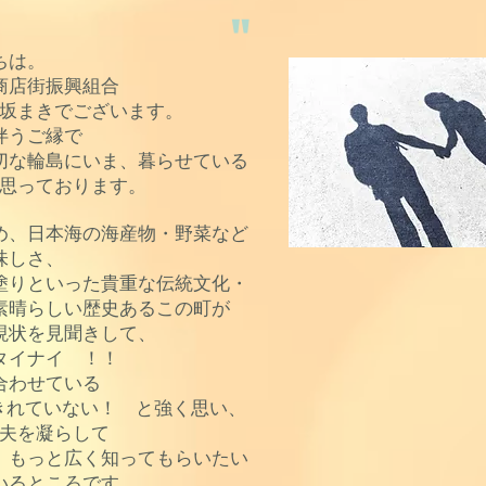
"
ちは。
商店街振興組合
坂まきでございます。
伴うご縁で
切な輪島にいま、暮らせている
思っております。
め、日本海の海産物・野菜など
味しさ、
塗りといった貴重な伝統文化・
素晴らしい歴史あるこの町が
現状を見聞きして、
タイナイ ！！
合わせている
きれていない！ と強く思い、
夫を凝らして
 もっと広く知ってもらいたい
いるところです。