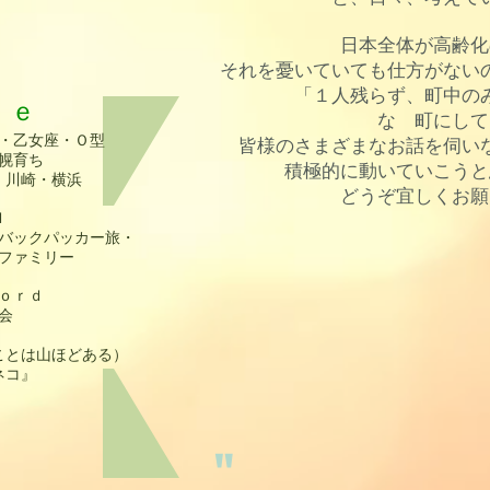
日本全体が高齢化
それを憂いていても仕方がない
「１人残らず、町中の
ｌｅ
な 町にして
・乙女座・
Ｏ型
皆様のさまざまなお話を伺い
幌育ち
積極的に動いていこうと
・川崎・横浜
どうぞ宜しくお願
ｄ
バックパッカー旅・
ファミリー
ｏｒｄ
会
ことは山ほどある）
ネコ』
"