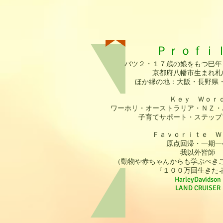
Ｐｒｏｆｉ
バツ２・１７歳の娘をもつ巳年
京都府八幡市生まれ札
ほか縁の地：大阪・長野県
Ｋｅｙ Ｗｏｒ
ワーホリ・オーストラリア・ＮＺ・
子育てサポート・ステップ
Ｆａｖｏｒｉｔｅ Ｗ
原点回帰・一期一
我以外皆師
（動物や赤ちゃんからも
学ぶべき
『１００万回生きた
HarleyDavidson
LAND CRUISER