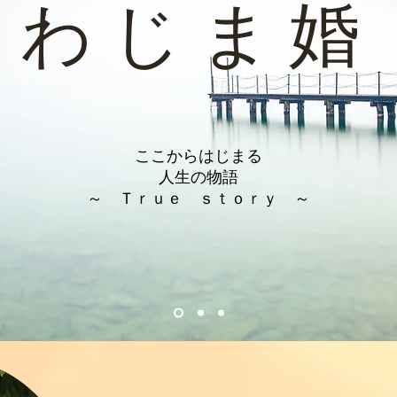
​わ じ ま 婚
ここからはじまる
人生の物語
～​ Ｔｒｕｅ ｓｔｏｒｙ ～